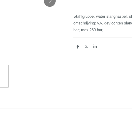
Stahlgruppe, water slanghaspel, s
omschrijving: v.v. gevlochten sla
bar; max 280 bar;
D
D
S
e
e
h
l
e
a
e
l
r
n
e