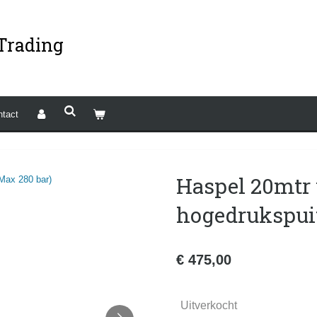
Trading
ntact
Haspel 20mtr
hogedrukspuit
€ 475,00
Uitverkocht