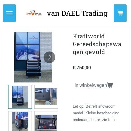
Ga
van DAEL Trading
direct
naar
de
hoofdinhoud
Kraftworld
Gereedschapswa
gen gevuld
€ 750,00
In winkelwagen
Let op. Betreft showroom
model. Kleine beschadiging
onderaan de kar. zie foto.