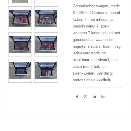
Gereedschapswagen, merk:
KraftWorld Germany; aantal
laden: 7; met inhoud: ja;
omschrijving: 7 laden
waarvan 7 laden gevuld met
gereedschap waaronder
ringratel sleutels, foam inleg,
laden vergrendeling,
alsuitbaar met sleutel, soft
close met 2 bok- en
zwenkwielen, 399 delig;
professionele kwaliteit;
D
D
S
D
e
e
h
e
l
e
a
l
e
l
r
e
n
e
n