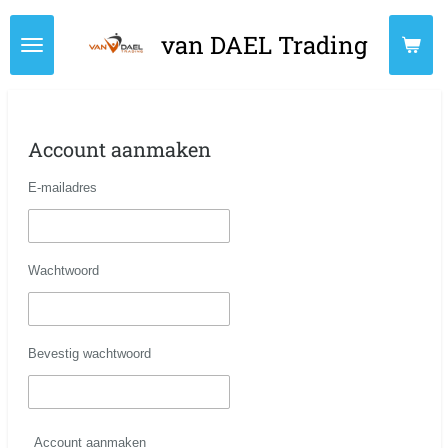
Ga
van DAEL Trading
direct
naar
de
hoofdinhoud
Account aanmaken
E-mailadres
Wachtwoord
Bevestig wachtwoord
Account aanmaken